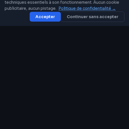
toute l'organisation.
techniques essentiels à son fonctionnement. Aucun cookie
publicitaire, aucun pistage.
Politique de confidentialité →
Accepter
Continuer sans accepter
Centre de contact & SVI
Mise en place d'une solution de centre de
contact (files d'attente, distribution
intelligente, SVI, statistiques,
enregistrement).
Trunk SIP & optimisation des coûts
Consolidation de vos lignes sur un trunk
SIP mutualisé. Facturation unifiée, coûts
inter-sites supprimés, portabilité des
numéros.
Administration & évolutions
continues
Gestion des extensions, groupements
d'appels, mises à jour, ajout de sites,